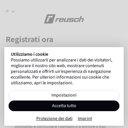
IT
Registrati ora
Compila il seguente modulo per registrarti.
Utilizziamo i cookie
Esamineremo i tuoi dati e ti invieremo le tue
Possiamo utilizzarli per analizzare i dati dei visitatori,
credenziali di accesso personali.
migliorare il nostro sito web, mostrare contenuti
personalizzati e offrirti un’esperienza di navigazione
eccellente. Per ulteriori informazioni sui cookie che
utilizziamo, apri le impostazioni.
Impostazioni
Consenso necessario!
Accetta tutto
Utilizziamo fornitori terzi (qui 'Google reCAPTCHA')
per integrare contenuti. Questi possono
Protezione dei dati
Imprint
raccogliere dati personali sulle tue attività. Ti
invitiamo a consultare i dettagli e a fornire il tuo